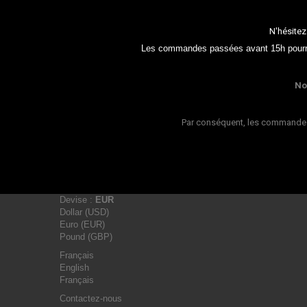
N'hésitez
Les commandes passées avant 15h pourron
No
Par conséquent, les commandes 
Devise :
EUR
Dollar (USD)
Euro (EUR)
Pound (GBP)
Français
English
Français
Contactez-nous