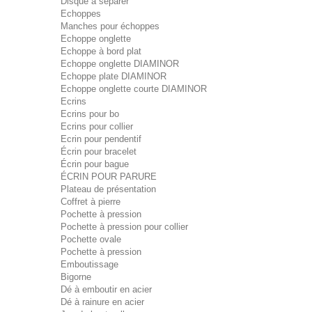
Disque à séparer
Echoppes
Manches pour échoppes
Echoppe onglette
Echoppe à bord plat
Echoppe onglette DIAMINOR
Echoppe plate DIAMINOR
Echoppe onglette courte DIAMINOR
Ecrins
Ecrins pour bo
Ecrins pour collier
Ecrin pour pendentif
Écrin pour bracelet
Écrin pour bague
ÉCRIN POUR PARURE
Plateau de présentation
Coffret à pierre
Pochette à pression
Pochette à pression pour collier
Pochette ovale
Pochette à pression
Emboutissage
Bigorne
Dé à emboutir en acier
Dé à rainure en acier