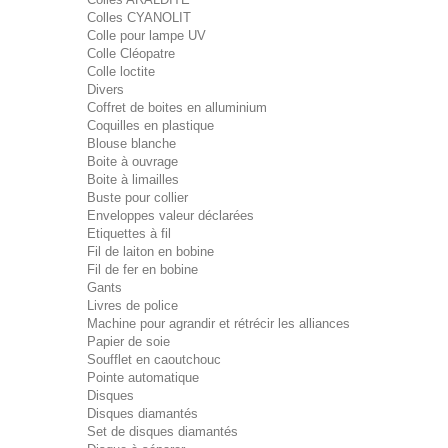
Colles CYANOLIT
Colle pour lampe UV
Colle Cléopatre
Colle loctite
Divers
Coffret de boites en alluminium
Coquilles en plastique
Blouse blanche
Boite à ouvrage
Boite à limailles
Buste pour collier
Enveloppes valeur déclarées
Etiquettes à fil
Fil de laiton en bobine
Fil de fer en bobine
Gants
Livres de police
Machine pour agrandir et rétrécir les alliances
Papier de soie
Soufflet en caoutchouc
Pointe automatique
Disques
Disques diamantés
Set de disques diamantés