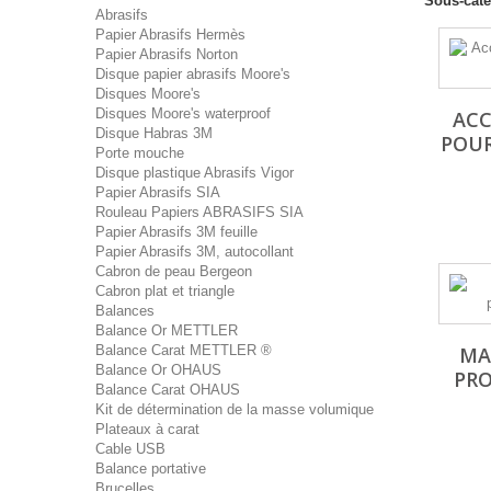
Sous-caté
Abrasifs
Papier Abrasifs Hermès
Papier Abrasifs Norton
Disque papier abrasifs Moore's
Disques Moore's
Disques Moore's waterproof
ACC
Disque Habras 3M
POU
Porte mouche
Disque plastique Abrasifs Vigor
Papier Abrasifs SIA
Rouleau Papiers ABRASIFS SIA
Papier Abrasifs 3M feuille
Papier Abrasifs 3M, autocollant
Cabron de peau Bergeon
Cabron plat et triangle
Balances
Balance Or METTLER
Balance Carat METTLER ®
MA
Balance Or OHAUS
PR
Balance Carat OHAUS
Kit de détermination de la masse volumique
Plateaux à carat
Cable USB
Balance portative
Brucelles