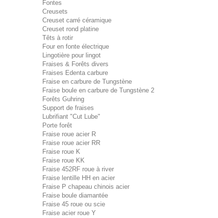
Fontes
Creusets
Creuset carré céramique
Creuset rond platine
Têts à rotir
Four en fonte électrique
Lingotière pour lingot
Fraises & Forêts divers
Fraises Edenta carbure
Fraise en carbure de Tungstène
Fraise boule en carbure de Tungstène 2
Forêts Guhring
Support de fraises
Lubrifiant "Cut Lube"
Porte forêt
Fraise roue acier R
Fraise roue acier RR
Fraise roue K
Fraise roue KK
Fraise 452RF roue à river
Fraise lentille HH en acier
Fraise P chapeau chinois acier
Fraise boule diamantée
Fraise 45 roue ou scie
Fraise acier roue Y