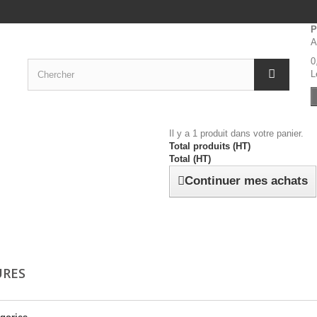
P
A
0
L
Il y a 1 produit dans votre panier.
Total produits (HT)
Total (HT)
Continuer mes achats
URES