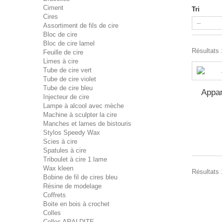
Ciment
Tri
Cires
Assortiment de fils de cire
Bloc de cire
Bloc de cire lamel
Résultats 1
Feuille de cire
Limes à cire
Tube de cire vert
Tube de cire violet
Tube de cire bleu
Appar
Injecteur de cire
Lampe à alcool avec mèche
Machine à sculpter la cire
Manches et lames de bistouris
Stylos Speedy Wax
Scies à cire
Spatules à cire
Triboulet à cire 1 lame
Wax kleen
Résultats 1
Bobine de fil de cires bleu
Résine de modelage
Coffrets
Boite en bois à crochet
Colles
Colles ARALDITE