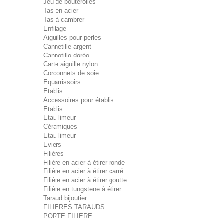
Jeu de bouterolles
Tas en acier
Tas à cambrer
Enfilage
Aiguilles pour perles
Cannetille argent
Cannetille dorée
Carte aiguille nylon
Cordonnets de soie
Equarrissoirs
Etablis
Accessoires pour établis
Etablis
Etau limeur
Céramiques
Etau limeur
Eviers
Filières
Filière en acier à étirer ronde
Filière en acier à étirer carré
Filière en acier à étirer goutte
Filière en tungstene à étirer
Taraud bijoutier
FILIERES TARAUDS
PORTE FILIERE