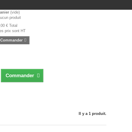
anier
(vide)
ucun produit
,00 €
Total
es prix sont HT
Commander
Commander
Il y a 1 produit.