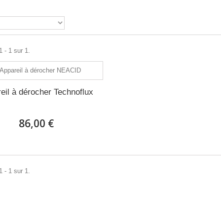
 - 1 sur 1.
eil à dérocher Technoflux
86,00 €
 - 1 sur 1.