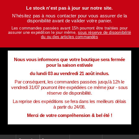
Le stock n'est pas à jour sur notre site.
N'hésitez pas à nous contacter pour vous assurer de la
disponibilité avant de valider votre panier.
Les commandes passées avant 15h pourront être traitées pour
assurer une expédition le jour même,
sous réserve de disponibilité
du ou des articles commandés
Nous vous informons que votre boutique sera fermée
pour la saison estivale
du lundi 03 au vendredi 21 août inclus.
Par conséquent, les commandes passées jusqu'à 12h le
vendredi 31/07 pourront être expédiées ce même jour - sous
réserve de disponibilité.
La reprise des expéditions se fera dans les meilleurs délais
à partir du 24/08.
Merci de votre compréhension & bel été !