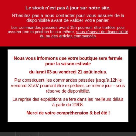
Le stock n'est pas à jour sur notre site.
N'hésitez pas à nous contacter pour vous assurer de la
disponibilité avant de valider votre panier.
Les commandes passées avant 15h pourront être traitées pour
assurer une expédition le jour même,
sous réserve de disponibilité
du ou des articles commandés
Nous vous informons que votre boutique sera fermée
pour la saison estivale
du lundi 03 au vendredi 21 août inclus.
Par conséquent, les commandes passées jusqu'à 12h le
vendredi 31/07 pourront être expédiées ce même jour - sous
réserve de disponibilité.
La reprise des expéditions se fera dans les meilleurs délais
à partir du 24/08.
Merci de votre compréhension & bel été !