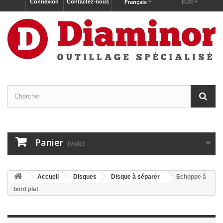
Connexion
Contactez-nous
Français
EUR
Panier
(vide)
Accueil
Disques
Disque à séparer
Echoppe à
bord plat