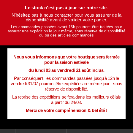
Le stock n'est pas à jour sur notre site.
N'hésitez pas à nous contacter pour vous assurer de la
disponibilité avant de valider votre panier.
Les commandes passées avant 15h pourront être traitées pour
assurer une expédition le jour même,
sous réserve de disponibilité
du ou des articles commandés
Nous vous informons que votre boutique sera fermée
pour la saison estivale
du lundi 03 au vendredi 21 août inclus.
Par conséquent, les commandes passées jusqu'à 12h le
vendredi 31/07 pourront être expédiées ce même jour - sous
réserve de disponibilité.
La reprise des expéditions se fera dans les meilleurs délais
à partir du 24/08.
Merci de votre compréhension & bel été !