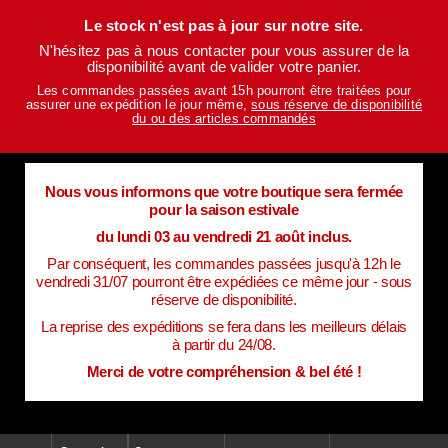
Le stock n'est pas à jour sur notre site.
N'hésitez pas à nous contacter pour vous assurer de la
disponibilité avant de valider votre panier.
Les commandes passées avant 15h pourront être traitées pour
assurer une expédition le jour même,
sous réserve de disponibilité
du ou des articles commandés
Nous vous informons que votre boutique sera fermée
pour la saison estivale
du lundi 03 au vendredi 21 août inclus.
Par conséquent, les commandes passées jusqu'à 12h le
vendredi 31/07 pourront être expédiées ce même jour - sous
réserve de disponibilité.
La reprise des expéditions se fera dans les meilleurs délais
à partir du 24/08.
Merci de votre compréhension & bel été !