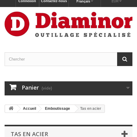
Connexion
Contactez-nous
Français
EUR
Panier
(vide)
Accueil
Emboutissage
Tas en acier
TAS EN ACIER