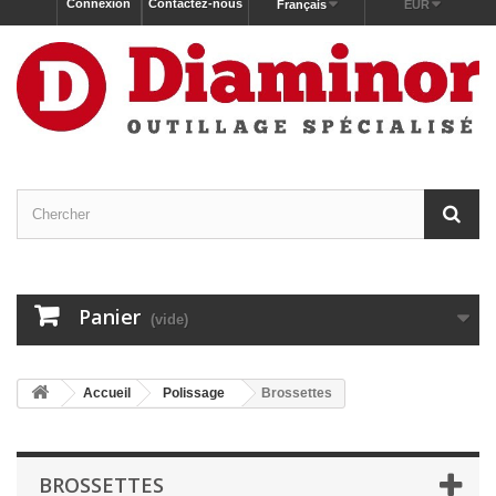
Connexion
Contactez-nous
Français
EUR
Panier
(vide)
Accueil
Polissage
Brossettes
BROSSETTES