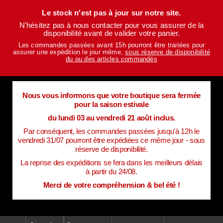
Le stock n'est pas à jour sur notre site.
N'hésitez pas à nous contacter pour vous assurer de la
disponibilité avant de valider votre panier.
Les commandes passées avant 15h pourront être traitées pour
assurer une expédition le jour même,
sous réserve de disponibilité
du ou des articles commandés
Nous vous informons que votre boutique sera fermée
pour la saison estivale
du lundi 03 au vendredi 21 août inclus.
Par conséquent, les commandes passées jusqu'à 12h le
vendredi 31/07 pourront être expédiées ce même jour - sous
réserve de disponibilité.
La reprise des expéditions se fera dans les meilleurs délais
à partir du 24/08.
Merci de votre compréhension & bel été !